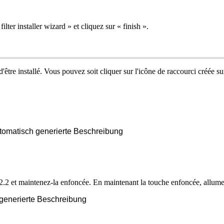
filter
installer
wizard
»
et
cliquez
sur
«
finish
»
.
d
'
ê
tre
install
é
.
Vous
pouvez
soit
cliquer
sur
l
'
ic
ô
ne
de
raccourci
cr
é
é
e
su
2
.
2
et
maintenez
-
la
enfonc
é
e
.
En
maintenant
la
touche
enfonc
é
e
,
allume