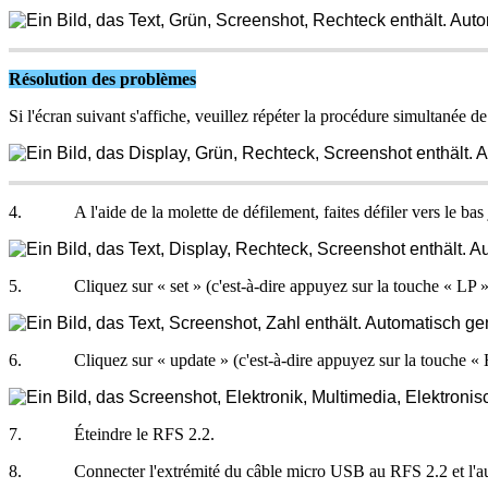
R
é
solution
des
probl
è
mes
Si
l
'
é
cran
suivant
s
'
affiche
,
veuillez
r
é
p
é
ter
la
proc
é
dure
simultan
é
e
de
4
.
A
l
'
aide
de
la
molette
de
d
é
filement
,
faites
d
é
filer
vers
le
bas
5
.
Cliquez
sur
«
set
»
(
c
'
est
-
à
-
dire
appuyez
sur
la
touche
«
LP
6
.
Cliquez
sur
«
update
»
(
c
'
est
-
à
-
dire
appuyez
sur
la
touche
«
7
.
É
teindre
le
RFS
2
.
2
.
8
.
Connecter
l
'
extr
é
mit
é
du
c
â
ble
micro
USB
au
RFS
2
.
2
et
l
'
a