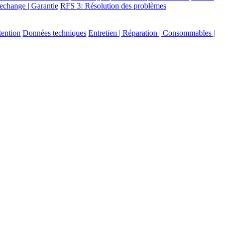
echange | Garantie
RFS 3: Résolution des problèmes
tention
Données techniques
Entretien | Réparation | Consommables |