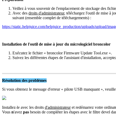
Veillez
à
vous
souvenir
de
l
'
emplacement
de
stockage
des
fichi
Avec
des
droits
d
'
administrateur
,
t
é
l
é
chargez
l
'
outil
de
mise
à
jo
suivant
(
ensemble
complet
de
t
é
l
é
chargements
)
:
https
:
/
/
static
.
helpjuice
.
com
/
helpjuice_production
/
uploads
/
upload
/
imag
Installation
de
l
'
outil
de
mise
à
jour
du
micrologiciel
broncolor
Ex
é
cutez
le
fichier
«
broncolor
Firmware
Update
Tool
.
exe
»
.
Suivez
les
diff
é
rentes
é
tapes
de
l
'
assistant
d
'
installation
,
accepte
R
é
solution
des
probl
è
mes
Si
vous
obtenez
le
message
d
'
erreur
«
pilote
USB
manquant
»
,
veuille
Installez
-
le
avec
les
droits
d
'
administrateur
et
red
é
marrez
votre
ordinat
Vous
n
'
avez
pas
besoin
de
compl
é
ter
les
é
tapes
avec
le
filtre
devel
da