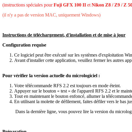
(
instructions
sp
é
ciales
pour
Fuji
GFX
100
II
et
Nikon
Z8
/
Z9
/
Z
5
(
il
n
'
y
a
pas
de
version
MAC
,
uniquement
Windows
)
Instructions
de
t
é
l
é
chargement
,
d
'
installation
et
de
mise
à
jour
Configuration
requise
Ce
logiciel
peut
ê
tre
ex
é
cut
é
sur
les
syst
è
mes
d
'
exploitation
Wi
Avant
d
'
installer
cette
application
,
veuillez
fermer
les
autres
app
Pour
v
é
rifier
la
version
actuelle
du
micrologiciel
:
Votre
t
é
l
é
commande
RFS
2
.
2
est
toujours
en
mode
é
teint
.
Appuyer
sur
le
bouton
«
test
»
de
l
'
appareil
RFS
2
.
2
et
le
maint
Tout
en
maintenant
le
bouton
enfonc
é
,
allumer
la
t
é
l
é
command
En
utilisant
la
molette
de
d
é
filement
,
faites
d
é
filer
vers
le
bas
ju
Dans
la
derni
è
re
ligne
,
vous
pouvez
lire
la
version
du
micrologi
Pr
é
paration