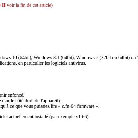
0
II
voir
la
fin
de
cet
article
)
ndows
10
(
64bit
)
,
Windows
8
.
1
(
64bit
)
,
Windows
7
(
32bit
ou
64bit
)
ou
lications
,
en
particulier
les
logiciels
antivirus
.
enir
enfonc
é
.
e
(
sur
le
c
ô
t
é
droit
de
l
'
appareil
)
.
squ
'
à
ce
que
vous
puissiez
lire
«
c
.
fn
-
04
firmware
»
.
ciel
actuellement
install
é
(
par
exemple
v1
.
66
)
.