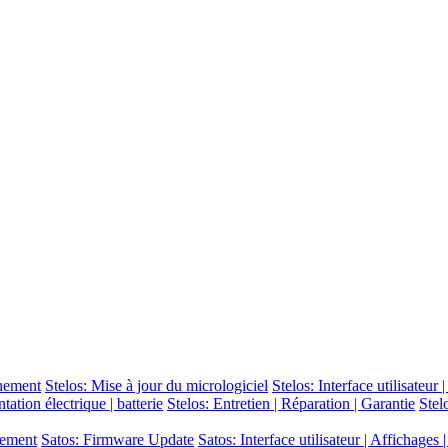
nnement
Stelos: Mise à jour du micrologiciel
Stelos: Interface utilisateur
tation électrique | batterie
Stelos: Entretien | Réparation | Garantie
Stel
nnement
Satos: Firmware Update
Satos: Interface utilisateur | Affichages