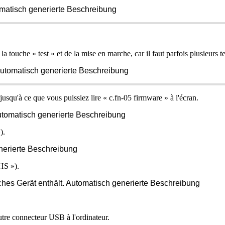
la
touche
«
test
»
et
de
la
mise
en
marche
,
car
il
faut
parfois
plusieurs
t
jusqu
'
à
ce
que
vous
puissiez
lire
«
c
.
fn
-
05
firmware
»
à
l
'
é
cran
.
»
)
.
HS
»
)
.
utre
connecteur
USB
à
l
'
ordinateur
.