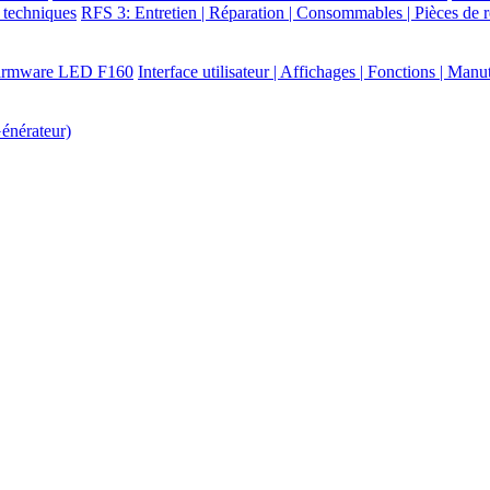
techniques
RFS 3: Entretien | Réparation | Consommables | Pièces de r
 firmware LED F160
Interface utilisateur | Affichages | Fonctions | Manu
énérateur)