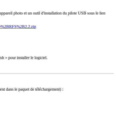
appareil
photo
et
un
outil
d
'
installation
du
pilote
USB
sous
le
lien
e
%
2BRFS
%
2B2
.
2
.
zip
ish
»
pour
installer
le
logiciel
.
ent
dans
le
paquet
de
t
é
l
é
chargement
)
: