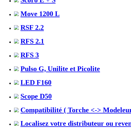
Scoro E + S
Move 1200 L
RSF 2.2
RFS 2.1
RFS 3
Pulso G, Unilite et Picolite
LED F160
Scope D50
Compatibilité ( Torche <-> Modeleur
Localisez votre distributeur ou reve