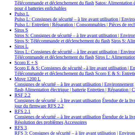
Télécommande et déclenchement du flash
Satos: Alimentation él
pour 4 batteries enfichables
Pulso L
Pulso L: Consignes de sécurité – à lire avant utilisation | Envi
Pulso L: Entretien | Réparation | Consommables | Pièces de rec
Siros S
Siros S: Consignes de sécurité – à lire avant utilisation | Envir
Siros S: Télécommande et déclenchement du flash
Siros S: Ali
Siros L
Siros L: Consignes de sécurité – à lire avant utilisation | Envir
Télécommande et déclenchement du flash
Siros L: Alimentation 
Scoro E + S
Scoro E & S: Consignes de sécurité - à lire avant utilisation |
Télécommande et déclenchement du flash
Scoro E & S: Entreti
Move 1200 L
Consignes de sécurité – à lire avant utilisation | Environnement
flash
Alimentation électrique | batterie
Entretien | Réparation |
RSF 2.2
Consignes de sécurité – à lire avant utilisation
Étendue de la liv
jour du firmware RFS 2.2
RFS 2.1
Consignes de sécurité – à lire avant utilisation
Étendue de la liv
Résolution des problèmes
Accessoires
RFS 3
RFS 3: Consignes de sécurité – à lire avant utilisation | Envir