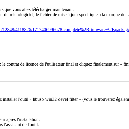
ers
que
vous
allez
t
é
l
é
charger
maintenant
.
ur
du
micrologiciel
,
le
fichier
de
mise
à
jour
sp
é
cifique
à
la
marque
de
l
'
e
/
12848
/
4118826
/
1717406996678
-
complete
%
2Bfirmware
%
2Bpackag
z
le
contrat
de
licence
de
l
'
utilisateur
final
et
cliquez
finalement
sur
«
fin
z
installer
l
'
outil
«
libusb
-
win32
-
devel
-
filter
»
(
vous
le
trouverez
é
galem
eur
apr
è
s
l
'
installation
.
ns
l
'
assistant
de
l
'
outil
.