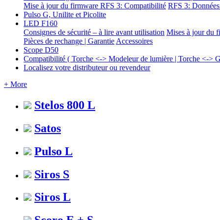
Mise à jour du firmware
RFS 3: Compatibilité
RFS 3: Données 
Pulso G, Unilite et Picolite
LED F160
Consignes de sécurité – à lire avant utilisation
Mises à jour du
Pièces de rechange | Garantie
Accessoires
Scope D50
Compatibilité ( Torche <-> Modeleur de lumière | Torche <-> G
Localisez votre distributeur ou revendeur
+ More
Stelos 800 L
Satos
Pulso L
Siros S
Siros L