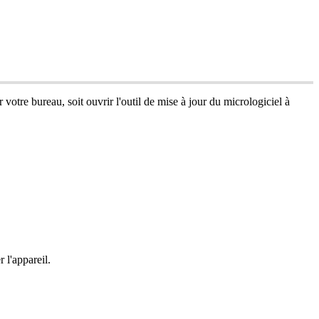
r
votre
bureau
,
soit
ouvrir
l
'
outil
de
mise
à
jour
du
micrologiciel
à
r
l
'
appareil
.