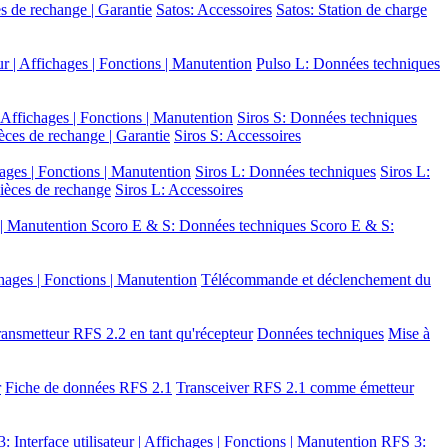
s de rechange | Garantie
Satos: Accessoires
Satos: Station de charge
eur | Affichages | Fonctions | Manutention
Pulso L: Données techniques
 | Affichages | Fonctions | Manutention
Siros S: Données techniques
èces de rechange | Garantie
Siros S: Accessoires
chages | Fonctions | Manutention
Siros L: Données techniques
Siros L:
Pièces de rechange
Siros L: Accessoires
s | Manutention
Scoro E & S: Données techniques
Scoro E & S:
ichages | Fonctions | Manutention
Télécommande et déclenchement du
ansmetteur RFS 2.2 en tant qu'récepteur
Données techniques
Mise à
r
Fiche de données RFS 2.1
Transceiver RFS 2.1 comme émetteur
: Interface utilisateur | Affichages | Fonctions | Manutention
RFS 3: