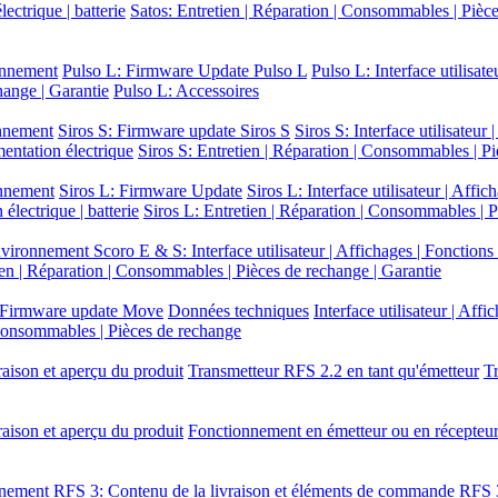
ectrique | batterie
Satos: Entretien | Réparation | Consommables | Pièce
ronnement
Pulso L: Firmware Update Pulso L
Pulso L: Interface utilisat
hange | Garantie
Pulso L: Accessoires
onnement
Siros S: Firmware update Siros S
Siros S: Interface utilisateur
mentation électrique
Siros S: Entretien | Réparation | Consommables | Pi
onnement
Siros L: Firmware Update
Siros L: Interface utilisateur | Affi
électrique | batterie
Siros L: Entretien | Réparation | Consommables | 
 Environnement
Scoro E & S: Interface utilisateur | Affichages | Fonction
en | Réparation | Consommables | Pièces de rechange | Garantie
Firmware update Move
Données techniques
Interface utilisateur | Aff
 Consommables | Pièces de rechange
raison et aperçu du produit
Transmetteur RFS 2.2 en tant qu'émetteur
Tr
raison et aperçu du produit
Fonctionnement en émetteur ou en récepteu
onnement
RFS 3: Contenu de la livraison et éléments de commande
RFS 3