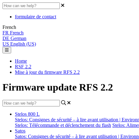
formulaire de contact
French
FR
French
DE
German
US
English (US)
Home
RSF 2.2
Mise à jour du firmware RFS 2.2
Firmware update RFS 2.2
Stelos 800 L
Stelos: Consignes de sécurité – à lire avant utilisation | Enviro
Stelos: Télécommande et déclenchement du flash
Stelos: Alimen
Satos
Satos: Consignes de sécurité – à lire avant utilisation | Enviro