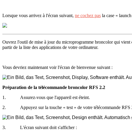
Lorsque
vous
arrivez
à
l
'
é
cran
suivant
,
ne
cochez
pas
la
case
«
launch
Ouvrez
l
'
outil
de
mise
à
jour
du
microprogramme
broncolor
qui
vient
partir
de
la
liste
des
applications
de
votre
ordinateur
.
Vous
devriez
maintenant
voir
l
'
é
cran
de
bienvenue
suivant
:
Pr
é
paration
de
la
t
é
l
é
commande
broncolor
RFS
2
.
2
1
.
Assurez
-
vous
que
l
'
appareil
est
é
teint
.
2
.
Appuyez
sur
la
touche
«
test
»
de
votre
t
é
l
é
commande
RFS
3
.
L
'
é
cran
suivant
doit
s
'
afficher
: