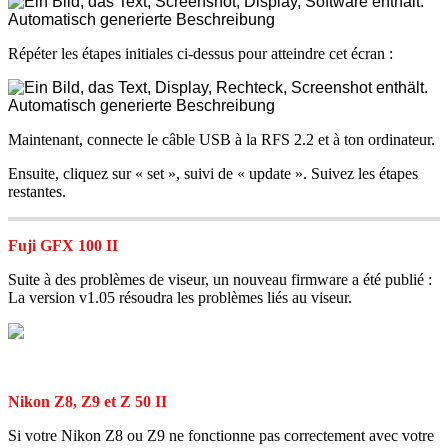
R
é
p
é
ter
les
é
tapes
initiales
ci
-
dessus
pour
atteindre
cet
é
cran
:
Maintenant
,
connecte
le
c
â
ble
USB
à
la
RFS
2
.
2
et
à
ton
ordinateur
.
Ensuite
,
cliquez
sur
«
set
»
,
suivi
de
«
update
»
.
Suivez
les
é
tapes
restantes
.
Fuji
GFX
100
II
Suite
à
des
probl
è
mes
de
viseur
,
un
nouveau
firmware
a
é
t
é
publi
é
:
La
version
v1
.
05
r
é
soudra
les
probl
è
mes
li
é
s
au
viseur
.
Nikon
Z8
,
Z9
et
Z
50
II
Si
votre
Nikon
Z8
ou
Z9
ne
fonctionne
pas
correctement
avec
votre