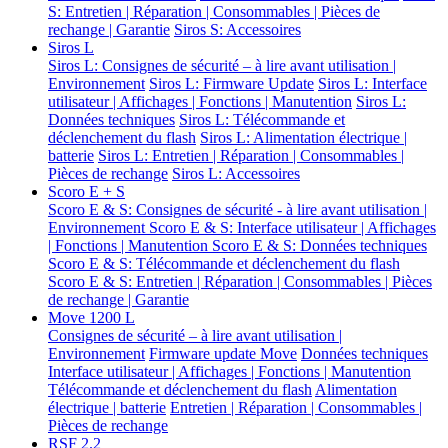
S: Entretien | Réparation | Consommables | Pièces de
rechange | Garantie
Siros S: Accessoires
Siros L
Siros L: Consignes de sécurité – à lire avant utilisation |
Environnement
Siros L: Firmware Update
Siros L: Interface
utilisateur | Affichages | Fonctions | Manutention
Siros L:
Données techniques
Siros L: Télécommande et
déclenchement du flash
Siros L: Alimentation électrique |
batterie
Siros L: Entretien | Réparation | Consommables |
Pièces de rechange
Siros L: Accessoires
Scoro E + S
Scoro E & S: Consignes de sécurité - à lire avant utilisation |
Environnement
Scoro E & S: Interface utilisateur | Affichages
| Fonctions | Manutention
Scoro E & S: Données techniques
Scoro E & S: Télécommande et déclenchement du flash
Scoro E & S: Entretien | Réparation | Consommables | Pièces
de rechange | Garantie
Move 1200 L
Consignes de sécurité – à lire avant utilisation |
Environnement
Firmware update Move
Données techniques
Interface utilisateur | Affichages | Fonctions | Manutention
Télécommande et déclenchement du flash
Alimentation
électrique | batterie
Entretien | Réparation | Consommables |
Pièces de rechange
RSF 2.2