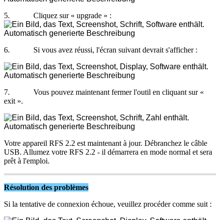
5
.
Cliquez
sur
«
upgrade
»
:
6
.
Si
vous
avez
r
é
ussi
,
l
'
é
cran
suivant
devrait
s
'
afficher
:
7
.
Vous
pouvez
maintenant
fermer
l
'
outil
en
cliquant
sur
«
exit
»
.
Votre
appareil
RFS
2
.
2
est
maintenant
à
jour
.
D
é
branchez
le
c
â
ble
USB
.
Allumez
votre
RFS
2
.
2
-
il
d
é
marrera
en
mode
normal
et
sera
pr
ê
t
à
l
'
emploi
.
R
é
solution
des
probl
è
mes
Si
la
tentative
de
connexion
é
choue
,
veuillez
proc
é
der
comme
suit
: