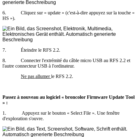
6
.
Cliquez
sur
«
update
»
(
c
'
est
-
à
-
dire
appuyez
sur
la
touche
«
HS
»
)
.
7
.
É
teindre
le
RFS
2
.
2
.
8
.
Connecter
l
'
extr
é
mit
é
du
c
â
ble
micro
USB
au
RFS
2
.
2
et
l
'
autre
connecteur
USB
à
l
'
ordinateur
.
Ne
pas
allumer
le
RFS
2
.
2
.
Passez
à
nouveau
au
logiciel
«
broncolor
Firmware
Update
Tool
»
:
1
.
Appuyez
sur
le
bouton
«
Select
File
»
.
Une
fen
ê
tre
d
'
exploration
s
'
ouvre
.