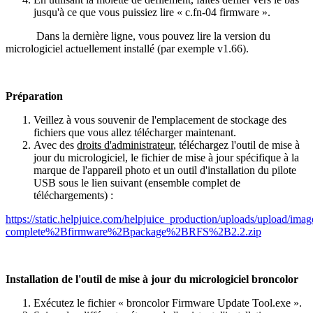
jusqu
'
à
ce
que
vous
puissiez
lire
«
c
.
fn
-
04
firmware
»
.
Dans
la
derni
è
re
ligne
,
vous
pouvez
lire
la
version
du
micrologiciel
actuellement
install
é
(
par
exemple
v1
.
66
)
.
Pr
é
paration
Veillez
à
vous
souvenir
de
l
'
emplacement
de
stockage
des
fichiers
que
vous
allez
t
é
l
é
charger
maintenant
.
Avec
des
droits
d
'
administrateur
,
t
é
l
é
chargez
l
'
outil
de
mise
à
jour
du
micrologiciel
,
le
fichier
de
mise
à
jour
sp
é
cifique
à
la
marque
de
l
'
appareil
photo
et
un
outil
d
'
installation
du
pilote
USB
sous
le
lien
suivant
(
ensemble
complet
de
t
é
l
é
chargements
)
:
https
:
/
/
static
.
helpjuice
.
com
/
helpjuice_production
/
uploads
/
upload
/
imag
complete
%
2Bfirmware
%
2Bpackage
%
2BRFS
%
2B2
.
2
.
zip
Installation
de
l
'
outil
de
mise
à
jour
du
micrologiciel
broncolor
Ex
é
cutez
le
fichier
«
broncolor
Firmware
Update
Tool
.
exe
»
.