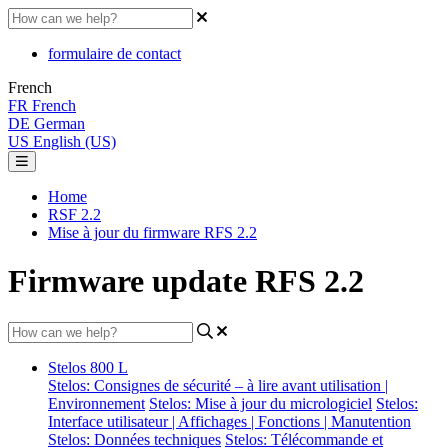
formulaire de contact
French
FR
French
DE
German
US
English (US)
Home
RSF 2.2
Mise à jour du firmware RFS 2.2
Firmware update RFS 2.2
Stelos 800 L
Stelos: Consignes de sécurité – à lire avant utilisation |
Environnement
Stelos: Mise à jour du micrologiciel
Stelos:
Interface utilisateur | Affichages | Fonctions | Manutention
Stelos: Données techniques
Stelos: Télécommande et