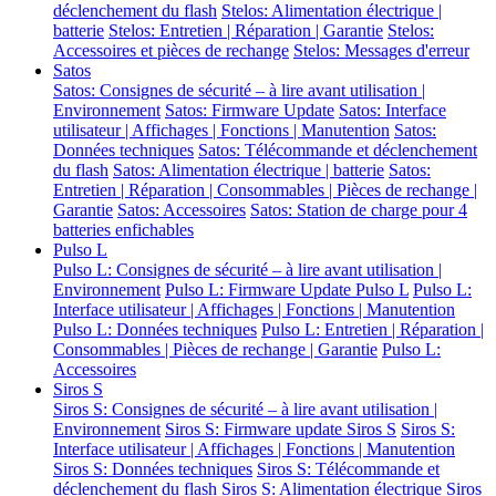
déclenchement du flash
Stelos: Alimentation électrique |
batterie
Stelos: Entretien | Réparation | Garantie
Stelos:
Accessoires et pièces de rechange
Stelos: Messages d'erreur
Satos
Satos: Consignes de sécurité – à lire avant utilisation |
Environnement
Satos: Firmware Update
Satos: Interface
utilisateur | Affichages | Fonctions | Manutention
Satos:
Données techniques
Satos: Télécommande et déclenchement
du flash
Satos: Alimentation électrique | batterie
Satos:
Entretien | Réparation | Consommables | Pièces de rechange |
Garantie
Satos: Accessoires
Satos: Station de charge pour 4
batteries enfichables
Pulso L
Pulso L: Consignes de sécurité – à lire avant utilisation |
Environnement
Pulso L: Firmware Update Pulso L
Pulso L:
Interface utilisateur | Affichages | Fonctions | Manutention
Pulso L: Données techniques
Pulso L: Entretien | Réparation |
Consommables | Pièces de rechange | Garantie
Pulso L:
Accessoires
Siros S
Siros S: Consignes de sécurité – à lire avant utilisation |
Environnement
Siros S: Firmware update Siros S
Siros S:
Interface utilisateur | Affichages | Fonctions | Manutention
Siros S: Données techniques
Siros S: Télécommande et
déclenchement du flash
Siros S: Alimentation électrique
Siros