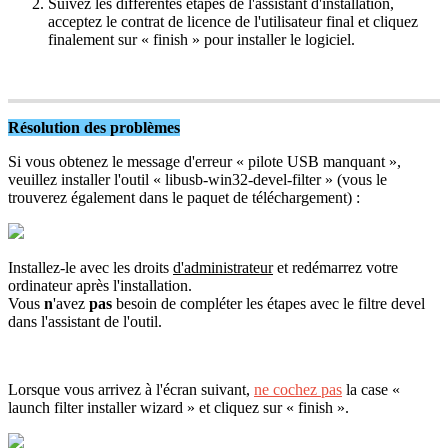
Suivez
les
diff
é
rentes
é
tapes
de
l
'
assistant
d
'
installation
,
acceptez
le
contrat
de
licence
de
l
'
utilisateur
final
et
cliquez
finalement
sur
«
finish
»
pour
installer
le
logiciel
.
R
é
solution
des
probl
è
mes
Si
vous
obtenez
le
message
d
'
erreur
«
pilote
USB
manquant
»
,
veuillez
installer
l
'
outil
«
libusb
-
win32
-
devel
-
filter
»
(
vous
le
trouverez
é
galement
dans
le
paquet
de
t
é
l
é
chargement
)
:
Installez
-
le
avec
les
droits
d
'
administrateur
et
red
é
marrez
votre
ordinateur
apr
è
s
l
'
installation
.
Vous
n
'
avez
pas
besoin
de
compl
é
ter
les
é
tapes
avec
le
filtre
devel
dans
l
'
assistant
de
l
'
outil
.
Lorsque
vous
arrivez
à
l
'
é
cran
suivant
,
ne
cochez
pas
la
case
«
launch
filter
installer
wizard
»
et
cliquez
sur
«
finish
»
.