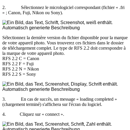
2
.
S
é
lectionnez
le
micrologiciel
correspondant
(
fichier
«
.
fri
»
;
Canon
,
Fuji
,
Nikon
ou
Sony
)
.
S
é
lectionnez
la
derni
è
re
version
du
fichier
disponible
pour
la
marque
de
votre
appareil
photo
.
Vous
trouverez
ces
fichiers
dans
le
dossier
de
t
é
l
é
chargement
complet
.
Le
type
de
RFS
2
.
2
doit
correspondre
à
la
marque
de
votre
appareil
photo
.
RFS
2
.
2
C
=
Canon
RFS
2
.
2
F
=
Fuji
RFS
2
.
2
N
=
Nikon
RFS
2
.
2
S
=
Sony
3
.
En
cas
de
succ
è
s
,
un
message
«
loading
completed
»
(
chargement
termin
é
)
s
'
affichera
sur
l
'
é
cran
du
logiciel
.
4
.
Cliquez
sur
«
connect
»
.