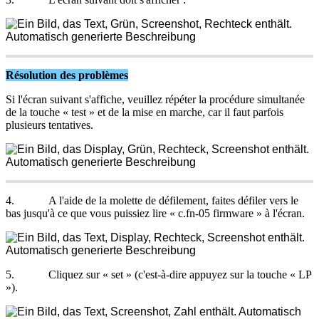
R
é
solution
des
probl
è
mes
Si
l
'
é
cran
suivant
s
'
affiche
,
veuillez
r
é
p
é
ter
la
proc
é
dure
simultan
é
e
de
la
touche
«
test
»
et
de
la
mise
en
marche
,
car
il
faut
parfois
plusieurs
tentatives
.
4
.
A
l
'
aide
de
la
molette
de
d
é
filement
,
faites
d
é
filer
vers
le
bas
jusqu
'
à
ce
que
vous
puissiez
lire
«
c
.
fn
-
05
firmware
»
à
l
'
é
cran
.
5
.
Cliquez
sur
«
set
»
(
c
'
est
-
à
-
dire
appuyez
sur
la
touche
«
LP
»
)
.