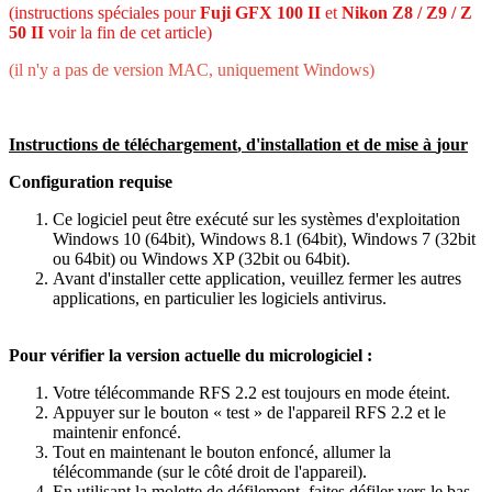
(
instructions
sp
é
ciales
pour
Fuji
GFX
100
II
et
Nikon
Z8
/
Z9
/
Z
50
II
voir
la
fin
de
cet
article
)
(
il
n
'
y
a
pas
de
version
MAC
,
uniquement
Windows
)
Instructions
de
t
é
l
é
chargement
,
d
'
installation
et
de
mise
à
jour
Configuration
requise
Ce
logiciel
peut
ê
tre
ex
é
cut
é
sur
les
syst
è
mes
d
'
exploitation
Windows
10
(
64bit
)
,
Windows
8
.
1
(
64bit
)
,
Windows
7
(
32bit
ou
64bit
)
ou
Windows
XP
(
32bit
ou
64bit
)
.
Avant
d
'
installer
cette
application
,
veuillez
fermer
les
autres
applications
,
en
particulier
les
logiciels
antivirus
.
Pour
v
é
rifier
la
version
actuelle
du
micrologiciel
:
Votre
t
é
l
é
commande
RFS
2
.
2
est
toujours
en
mode
é
teint
.
Appuyer
sur
le
bouton
«
test
»
de
l
'
appareil
RFS
2
.
2
et
le
maintenir
enfonc
é
.
Tout
en
maintenant
le
bouton
enfonc
é
,
allumer
la
t
é
l
é
commande
(
sur
le
c
ô
t
é
droit
de
l
'
appareil
)
.
En
utilisant
la
molette
de
d
é
filement
,
faites
d
é
filer
vers
le
bas