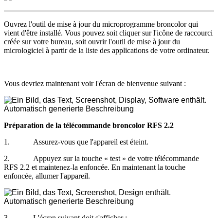
Ouvrez
l
'
outil
de
mise
à
jour
du
microprogramme
broncolor
qui
vient
d
'
ê
tre
install
é
.
Vous
pouvez
soit
cliquer
sur
l
'
ic
ô
ne
de
raccourci
cr
é
é
e
sur
votre
bureau
,
soit
ouvrir
l
'
outil
de
mise
à
jour
du
micrologiciel
à
partir
de
la
liste
des
applications
de
votre
ordinateur
.
Vous
devriez
maintenant
voir
l
'
é
cran
de
bienvenue
suivant
:
Pr
é
paration
de
la
t
é
l
é
commande
broncolor
RFS
2
.
2
1
.
Assurez
-
vous
que
l
'
appareil
est
é
teint
.
2
.
Appuyez
sur
la
touche
«
test
»
de
votre
t
é
l
é
commande
RFS
2
.
2
et
maintenez
-
la
enfonc
é
e
.
En
maintenant
la
touche
enfonc
é
e
,
allumer
l
'
appareil
.
3
.
L
'
é
cran
suivant
doit
s
'
afficher
: