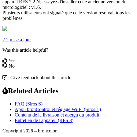
appareil
RFS
2
.
2
N
,
essayez
d
'
installer
cette
ancienne
version
du
micrologiciel
:
v1
.
6
.
Plusieurs
utilisateurs
ont
signal
é
que
cette
version
r
é
solvait
tous
les
probl
è
mes
.
2.2
mise à jour
Was this article helpful?
Yes
No
Give feedback about this article
Related Articles
FAQ (Siros S)
Appli bronControl et réglage Wi-Fi (Siros L)
Contenu de la livraison et aperçu du produit
Entretien de l'appareil (RFS 3)
Copyright 2026 – broncolor.