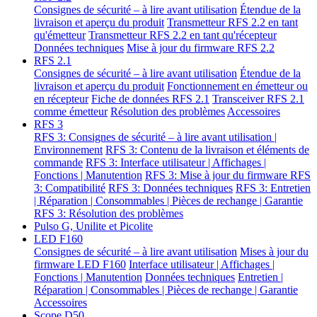
Consignes de sécurité – à lire avant utilisation
Étendue de la
livraison et aperçu du produit
Transmetteur RFS 2.2 en tant
qu'émetteur
Transmetteur RFS 2.2 en tant qu'récepteur
Données techniques
Mise à jour du firmware RFS 2.2
RFS 2.1
Consignes de sécurité – à lire avant utilisation
Étendue de la
livraison et aperçu du produit
Fonctionnement en émetteur ou
en récepteur
Fiche de données RFS 2.1
Transceiver RFS 2.1
comme émetteur
Résolution des problèmes
Accessoires
RFS 3
RFS 3: Consignes de sécurité – à lire avant utilisation |
Environnement
RFS 3: Contenu de la livraison et éléments de
commande
RFS 3: Interface utilisateur | Affichages |
Fonctions | Manutention
RFS 3: Mise à jour du firmware
RFS
3: Compatibilité
RFS 3: Données techniques
RFS 3: Entretien
| Réparation | Consommables | Pièces de rechange | Garantie
RFS 3: Résolution des problèmes
Pulso G, Unilite et Picolite
LED F160
Consignes de sécurité – à lire avant utilisation
Mises à jour du
firmware LED F160
Interface utilisateur | Affichages |
Fonctions | Manutention
Données techniques
Entretien |
Réparation | Consommables | Pièces de rechange | Garantie
Accessoires
Scope D50