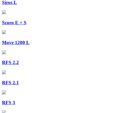
Siros L
Scoro E + S
Move 1200 L
RFS 2.2
RFS 2.1
RFS 3