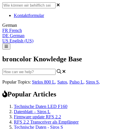
Kontaktformular
German
FR
French
DE
German
US
English (US)
broncolor Knowledge Base
Popular Topics:
Stelos 800 L
,
Satos
,
Pulso L
,
Siros S
,
Popular Articles
Technische Daten LED F160
Datenblatt – Siros L
Firmware update RFS 2.2
RFS 2.2 Transceiver als Empfänger
Technische Daten - Siros S