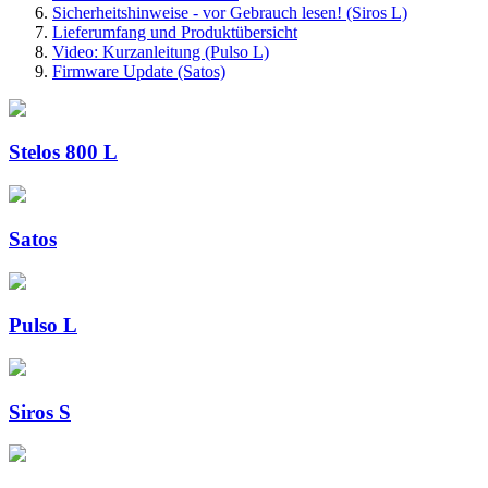
Sicherheitshinweise - vor Gebrauch lesen! (Siros L)
Lieferumfang und Produktübersicht
Video: Kurzanleitung (Pulso L)
Firmware Update (Satos)
Stelos 800 L
Satos
Pulso L
Siros S